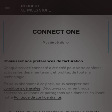
Skip
PEUGEOT
to
SERVICES STORE
main
content
Main
CONNECT ONE
navigation
Plus de détails
Choisissez vos préférences de facturation
Chaque service connecté a été créé pour votre confort :
activez-les dès maintenant et profitez de toute la
technologie.
En vous abonnant à ce pack, vous acceptez nos
conditions générales
. Découvrez comment nous
collectons, utilisons et partageons vos données en lisant
notre
Politique de confidentialité
.