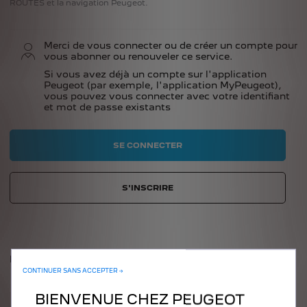
ROUTES et la navigation Peugeot.
Merci de vous connecter ou de créer un compte pour
vous abonner ou renouveler ce service.
Si vous avez déjà un compte sur l'application
Peugeot (par exemple, l'application MyPeugeot),
vous pouvez vous connecter avec votre identifiant
et mot de passe existants
SE CONNECTER
S'INSCRIRE
PRIX
CONTINUER SANS ACCEPTER →
BIENVENUE CHEZ PEUGEOT