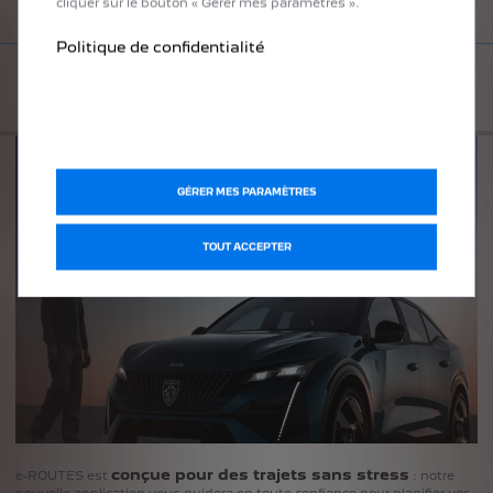
cliquer sur le bouton « Gérer mes paramètres ».
Politique de confidentialité
VOTRE COPILOTE ÉLECTRIQUE
GÉRER MES PARAMÈTRES
TOUT ACCEPTER
conçue pour des trajets sans stress
e-ROUTES est
: notre
nouvelle application vous guidera en toute confiance pour planifier vos