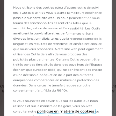
1
Mois
Nous utilisons des cookies et/ou d’autres outils de suivi
(les « Outils ») afin de vous garantir la meilleure expérience
4
€
possible sur notre site web. Ils nous permettent de vous
,90
/Mois
fournir des fonctionnalités essentielles telles que la
sécurité, la gestion du réseau et l’accessibilité. Les Outils
améliorent la convivialité et les performances grâce à
diverses fonctionnalités telles que la reconnaissance de la
1
An
langue et les résultats de recherche, et améliorent ainsi ce
que nous vous proposons. Notre site web peut également
49
€
utiliser des Outils tiers afin de vous proposer des
,00
/An
publicités plus pertinentes. Certains Outils peuvent être
traités par des tiers situés dans des pays hors de l'Espace
économique européen (EEE) qui ne bénéficient pas encore
d'une décision d'adéquation de la part des autorités
européennes compétentes en matière de protection des
Cette offre concerne uniquement les véhicules commandés avant
données. Dans ce cas, le transfert repose sur votre
le 3 juillet 2023. Pour les véhicules commandés après le 3 juillet
consentement (art. 49.1a du RGPD).
2023 (inclus), veuillez vous référer aux offres Connect ONE et
Connect PLUS.
Si vous souhaitez en savoir plus sur les outils que nous
utilisons et sur la manière de les gérer, vous pouvez
politique en matière de cookies
consulter notre
ou
E-ROUTES