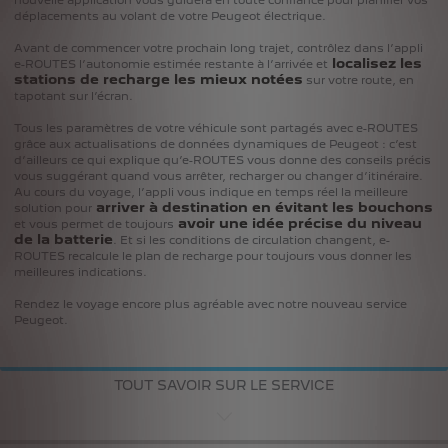
déplacements au volant de votre Peugeot électrique.
Avant de commencer votre prochain long trajet, contrôlez dans l’appli
localisez les
e-ROUTES l’autonomie estimée restante à l’arrivée et
stations de recharge les mieux notées
sur votre route, en
tapotant sur l’écran.
Tous les param
è
tres de votre v
é
hicule sont partagés avec e-ROUTES
grâce aux actualisations de données dynamiques de Peugeot : c’est
d’ailleurs ce qui explique qu’e-ROUTES vous donne des conseils précis
vous suggérant quand vous arrêter, recharger ou changer d’itinéraire.
Au cours du voyage, l’appli vous indique en temps réel la meilleure
arriver à destination en évitant les bouchons
solution pour
avoir une idée précise du niveau
et vous permet de toujours
de la batterie
. Et si les conditions de circulation changent, e-
ROUTES recalcule le plan de recharge pour toujours vous donner les
meilleures indications.
Rendez le voyage encore plus agr
é
able avec notre nouveau service
Peugeot.
TOUT SAVOIR SUR LE SERVICE