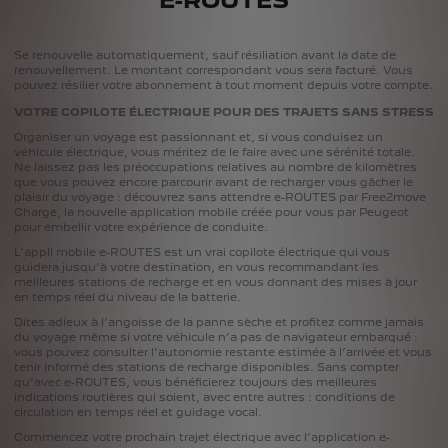
Se renouvelle automatiquement, sauf résiliation avant la date de
renouvellement. Le montant correspondant vous sera facturé. Vous
pouvez résilier votre abonnement à tout moment depuis votre compte.
VOTRE COPILOTE ÉLECTRIQUE POUR DES TRAJETS SANS STRESS
Organiser un voyage est passionnant et, si vous conduisez un
véhicule électrique, vous méritez de le faire avec une sérénité totale.
Ne laissez pas les préoccupations relatives au nombre de kilomètres
que vous pouvez encore parcourir avant de recharger vous gâcher le
plaisir du voyage : découvrez sans attendre e-ROUTES par Free2move
Charge, la nouvelle application mobile créée pour vous par Peugeot
pour embellir votre expérience de conduite. ​
L’appli mobile e-ROUTES est un vrai copilote électrique qui vous
guidera jusqu’à votre destination, en vous recommandant les
meilleures stations de recharge et en vous donnant des mises à jour
en temps réel du niveau de la batterie.
Dites adieux à l’angoisse de la panne sèche et profitez comme jamais
du voyage même si votre véhicule n’a pas de navigateur embarqué :
vous pouvez consulter l’autonomie restante estimée à l’arrivée et vous
tenir informé des stations de recharge disponibles. Sans compter
qu’avec e-ROUTES, vous bénéficierez toujours des meilleures
indications routières qui soient, avec entre autres : conditions de
circulation en temps réel et guidage vocal.​
Commencez votre prochain trajet électrique avec l’application e-