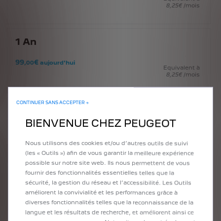
8
,25
€
/mois
1
An
99
€
,00
aujourd'hui
Equivalent à
8
,25
€
/mois
CONTINUER SANS ACCEPTER →
1
An
BIENVENUE CHEZ PEUGEOT
99
€
,00
aujourd'hui
Equivalent à
Nous utilisons des cookies et/ou d’autres outils de suivi
8
,25
€
/mois
(les « Outils ») afin de vous garantir la meilleure expérience
possible sur notre site web. Ils nous permettent de vous
fournir des fonctionnalités essentielles telles que la
1
An
sécurité, la gestion du réseau et l’accessibilité. Les Outils
améliorent la convivialité et les performances grâce à
99
€
,00
aujourd'hui
diverses fonctionnalités telles que la reconnaissance de la
Equivalent à
langue et les résultats de recherche, et améliorent ainsi ce
8
,25
€
/mois