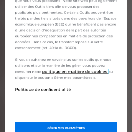
que nous vous proposons. Notre site web peut également
utiliser des Outils tiers afin de vous proposer des
publicités plus pertinentes. Certains Outils peuvent être
1
An
traités par des tiers situés dans des pays hors de l'Espace
économique européen (EEE) qui ne bénéficient pas encore
99
€
,00
aujourd'hui
d'une décision d'adéquation de la part des autorités
Equivalent à
européennes compétentes en matière de protection des
8
,25
€
/mois
données. Dans ce cas, le transfert repose sur votre
consentement (art. 49.1a du RGPD).
1
An
Si vous souhaitez en savoir plus sur les outils que nous
utilisons et sur la manière de les gérer, vous pouvez
99
€
,00
aujourd'hui
politique en matière de cookies
consulter notre
ou
Equivalent à
8
,25
€
/mois
cliquer sur le bouton « Gérer mes paramètres ».
Politique de confidentialité
1
An
99
€
,00
aujourd'hui
Equivalent à
8
,25
€
/mois
GÉRER MES PARAMÈTRES