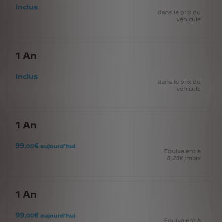
Inclus
dans le prix du
véhicule
1
An
Inclus
dans le prix du
véhicule
1
An
99
€
,00
aujourd'hui
Equivalent à
8
,25
€
/mois
1
An
99
€
,00
aujourd'hui
Equivalent à