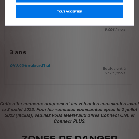
1
An
TOUT ACCEPTER
109
€
,00
aujourd'hui
Equivalent à
9
,08
€
/mois
3
ans
249
€
,00
aujourd'hui
Equivalent à
6
,92
€
/mois
Cette offre concerne uniquement les véhicules commandés avant
le 3 juillet 2023. Pour les véhicules commandés après le 3 juillet
2023 (inclus), veuillez vous référer aux offres Connect ONE et
Connect PLUS.
ZONES DE DANGER